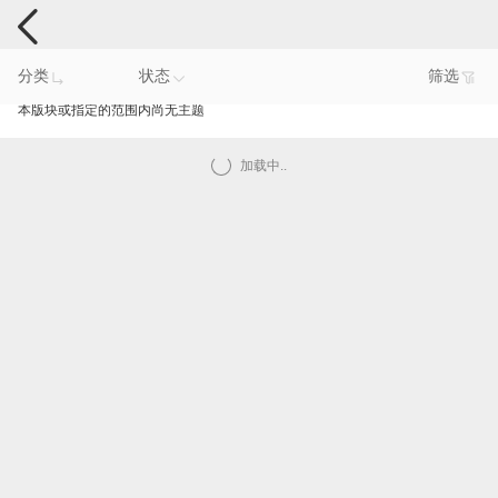
手机反馈
分类
状态
筛选
本版块或指定的范围内尚无主题
加载中..