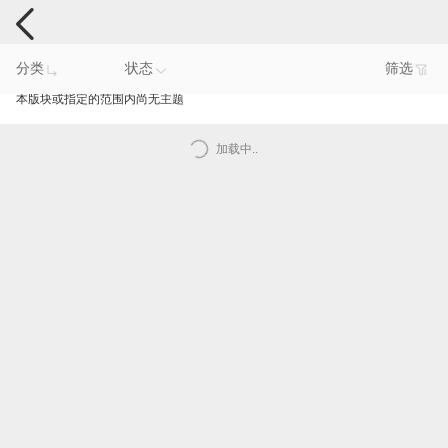
手机反馈
分类
状态
筛选
本版块或指定的范围内尚无主题
加载中..