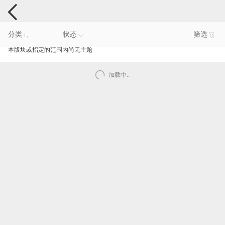
手机反馈
分类
状态
筛选
本版块或指定的范围内尚无主题
加载中..