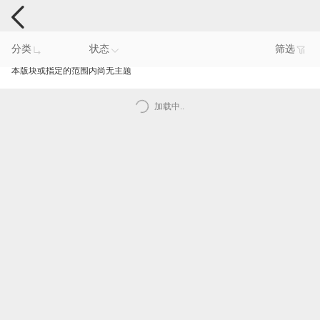
手机反馈
分类
状态
筛选
本版块或指定的范围内尚无主题
加载中..