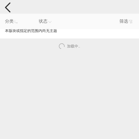
手机反馈
分类
状态
筛选
本版块或指定的范围内尚无主题
加载中..