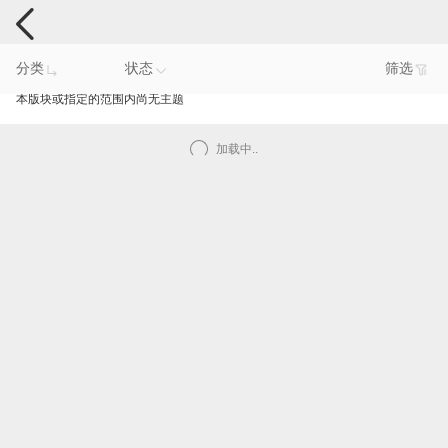
手机反馈
分类
状态
筛选
本版块或指定的范围内尚无主题
加载中..