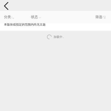
手机反馈
分类
状态
筛选
本版块或指定的范围内尚无主题
加载中..