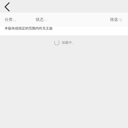
手机反馈
分类
状态
筛选
本版块或指定的范围内尚无主题
加载中..