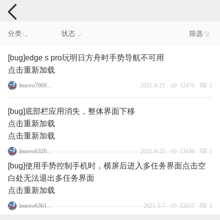
手机反馈
分类
状态
筛选
[bug]edge s pro玩明日方舟时手势导航不可用
点击重新加载
lenovo70695461
2021-9-23
12476
1
[bug]底部栏应用消失，整体界面下移
点击重新加载
点击重新加载
lenovo63200014
2021-8-22
13436
1
[bug]使用手势控制手机时，横屏后进入多任务界面点击空
白处无法退出多任务界面
点击重新加载
lenovo63611104
2021-3-7
12057
1