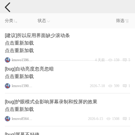
手机反馈
分类
状态
筛选
[建议]所以应用界面缺少滚动条
点击重新加载
点击重新加载
lenovo159694446
4 天前
159
5
[bug]自动亮度忽亮忽暗
点击重新加载
lenovo159087962
2026-7-18
599
1
[bug]护眼模式会影响屏幕录制和投屏的效果
点击重新加载
lenovo85640277
2026-6-15
1508
1
[bug]屏幕不好使