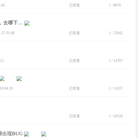
:45
已答复
1
/
9876
[BUG]摩托罗拉自带的相册让我卸载了，去哪下载？？
27 01:08
已答复
1
/
12942
12
已答复
1
/
14787
8 04:19
已答复
1
/
11037
已答复
1
/
10529
册出现BUG