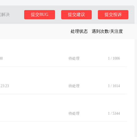
已解决
提交BUG
提交建议
提交投诉
处理状态
遇到次数/关注度
38
待处理
1
/
1006
23:23
待处理
1
/
1614
待处理
1
/
5344