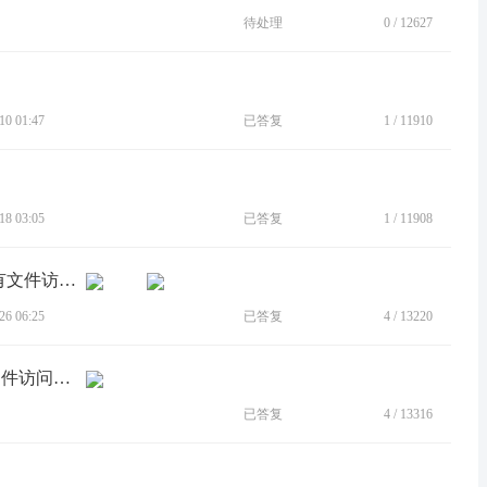
待处理
0
/
12627
0 01:47
已答复
1
/
11910
8 03:05
已答复
1
/
11908
[BUG]X30升级13后，图片打开显示所有文件访问权限界面
6 06:25
已答复
4
/
13220
[BUG]每次打开相册后都会弹出“所有文件访问权限”界面
已答复
4
/
13316