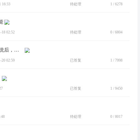
 16:33
待处理
1
/
6278
能
18 02:52
待处理
0
/
6804
[BUG]MOTO S50 NEO前段时间更新系统后，发现相册中...
20 02:59
已答复
1
/
7998
27
已答复
1
/
9450
:48
待处理
0
/
8017