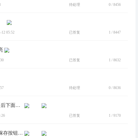
8
待处理
0
/
8456
12 05:52
已答复
1
/
8447
亮
30
已答复
1
/
8632
57
待处理
0
/
8636
[BUG]系统自带相册（6.0.33.51.5）打开后下面一直有权限提示
:26
已答复
1
/
9170
[BUG]moto相册保存修改的图片不出现保存按钮（系统语言英文时）