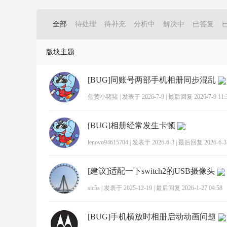
全部
待处理
待补充
分析中
解决中
已答复
版块主题
[BUG]同账号两部手机相册同步混乱
焦黄小猪猪
|
发表于 2026-7-9
|
最后回复 2026-7-9 11:
[BUG]相册经常发生卡顿
lenovo94615704
|
发表于 2026-6-3
|
最后回复 2026-6-3 
[建议]适配一下switch2的USB摄像头
sic5s
|
发表于 2025-12-19
|
最后回复 2026-1-27 04:58
[BUG]手机横放时相册启动动画问题