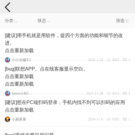
手机反馈
分类
状态
筛选
[建议]用手机就是用软件，提四个方面的功能和细节的改
进。
点击重新加载
小小乐檬X3
2026-1-26
4962
1
[bug]联想APP。点在线客服显示空白。
点击重新加载
点击重新加载
lenovo146523369
2025-11-28
4315
1
[建议]想在PC端扫码登录，手机内找不到可以扫码的应用
点击重新加载
小易莱莱
2024-11-6
9383
1