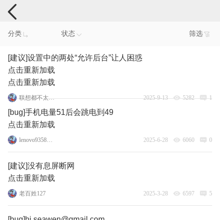
手机反馈
分类
状态
筛选
[建议]设置中的两处“允许后台”让人困惑
点击重新加载
点击重新加载
联想都不太敢想
2025-9-13
5282
1
[bug]手机电量51后会跳电到49
点击重新加载
lenovo93583933
2025-6-28
6060
0
[建议]没有息屏断网
点击重新加载
老百姓127
2025-3-28
6597
5
[bug]hi.seawen@gmail.com