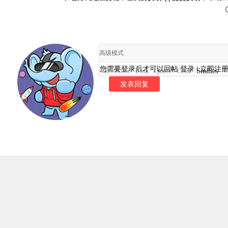
高级模式
您需要登录后才可以回帖
登录
|
立即注
B
Color
Link
Quote
Code
Smilies
发表回复