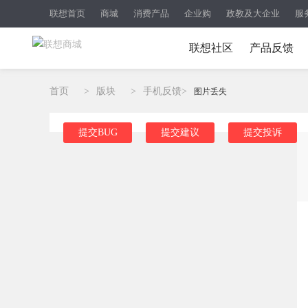
联想首页
商城
消费产品
企业购
政教及大企业
服
联想社区
产品反馈
首页
>
版块
>
手机反馈
>
图片丢失
提交BUG
提交建议
提交投诉