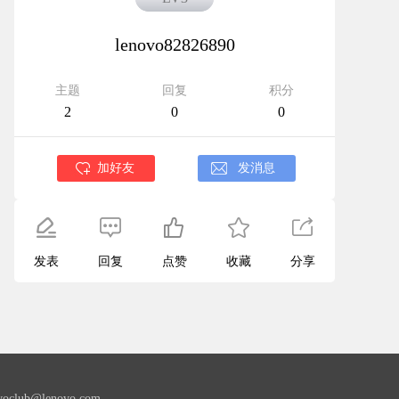
lenovo82826890
主题
回复
积分
2
0
0
加好友
发消息
发表
回复
点赞
收藏
分享
lub@lenovo.com