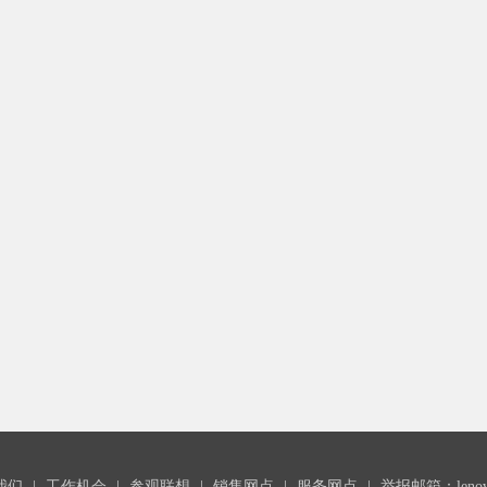
我们
|
工作机会
|
参观联想
|
销售网点
|
服务网点
|
举报邮箱：lenovoc