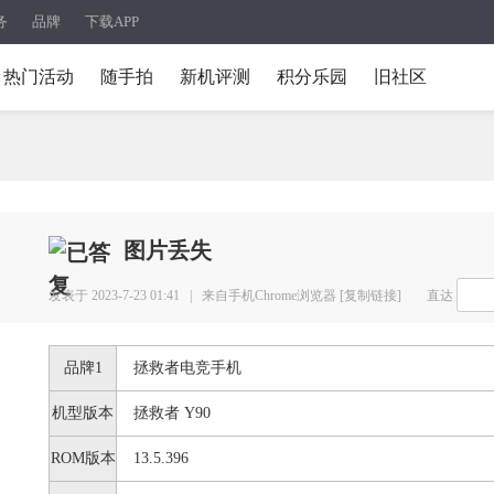
务
品牌
下载APP
热门活动
随手拍
新机评测
积分乐园
旧社区
图片丢失
发表于 2023-7-23 01:41 |
来自手机Chrome浏览器
[复制链接]
直达
品牌1
拯救者电竞手机
机型版本
拯救者 Y90
ROM版本
13.5.396