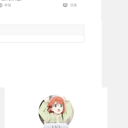
举报
回复
册
LV3
LV3