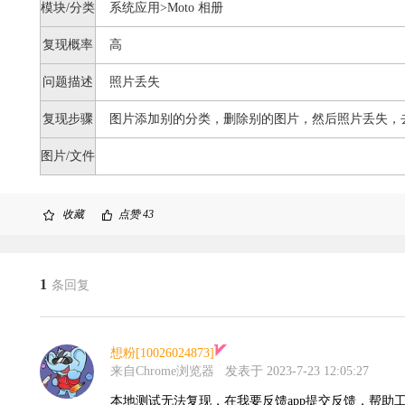
模块/分类
系统应用>Moto 相册
复现概率
高
问题描述
照片丢失
复现步骤
图片添加别的分类，删除别的图片，然后照片丢失，
图片/文件
收藏
点赞
43
1
条回复
想粉[10026024873]
来自Chrome浏览器
发表于 2023-7-23 12:05:27
本地测试无法复现，在我要反馈app提交反馈，帮助