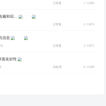
已答复
1
/
12382
[BUG]互动社区无法查看自己的主贴和收藏和回帖等
已答复
3
/
13074
机信息
54
已答复
3
/
13971
界面友好性
8
待处理
0
/
13299