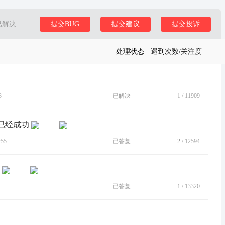
已解决
提交BUG
提交建议
提交投诉
处理状态
遇到次数/关注度
3
已解决
1
/
11909
馈已经成功
55
已答复
2
/
12594
已答复
1
/
13320