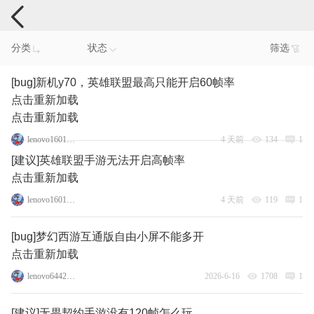
手机反馈
分类
状态
筛选
[bug]新机y70，英雄联盟最高只能开启60帧率
点击重新加载
点击重新加载
lenovo160156290
4 天前
134
1
[建议]英雄联盟手游无法开启高帧率
点击重新加载
lenovo160156290
4 天前
119
1
[bug]梦幻西游互通版自由小屏不能多开
点击重新加载
lenovo64421687
2026-6-16
1708
1
[建议]无畏契约手游没有120帧怎么玩