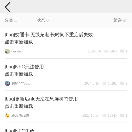
手机反馈
分类
状态
筛选
[bug]交通卡 无线充电 长时间不重启后失效
点击重新加载
dos7lo
2025-1-6
7463
1
[bug]NFC无法使用
点击重新加载
186****3855_26
2024-5-15
10282
2
[bug]更新后nfc无法在息屏状态使用
点击重新加载
z609763290
2023-10-31
10845
1
[bug]NFC失效