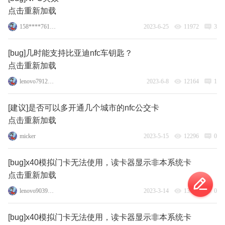
点击重新加载
158****7611_3
2023-6-25
11972
3
[bug]几时能支持比亚迪nfc车钥匙？
点击重新加载
lenovo79121511
2023-6-8
12164
1
[建议]是否可以多开通几个城市的nfc公交卡
点击重新加载
micker
2023-5-15
12296
0
[bug]x40模拟门卡无法使用，读卡器显示非本系统卡
点击重新加载
lenovo90396726
2023-3-14
13531
0
[bug]x40模拟门卡无法使用，读卡器显示非本系统卡