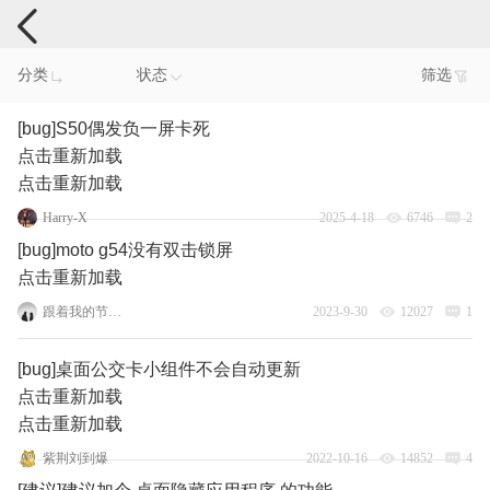
手机反馈
分类
状态
筛选
[bug]S50偶发负一屏卡死
点击重新加载
点击重新加载
Harry-X
2025-4-18
6746
2
[bug]moto g54没有双击锁屏
点击重新加载
跟着我的节奏嗨起来
2023-9-30
12027
1
[bug]桌面公交卡小组件不会自动更新
点击重新加载
点击重新加载
紫荆刘到爆
2022-10-16
14852
4