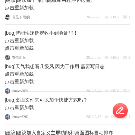
[建议]建议加个 桌面隐藏应用程序 的功能
点击重新加载
听见下雨的声音_1_1
2022-9-25
13087
1
[bug]智能快递绑定收不到验证码！
点击重新加载
点击重新加载
看你们玩
2022-6-20
14039
3
[bug]天气我想看几级风 因为工作用 需要写日志
点击重新加载
点击重新加载
lenovo80215195
2022-5-24
13536
2
[bug]桌面文件夹可以加个快捷方式吗？
点击重新加载
lenovo62627780
2022-3-17
12448
1
[建议]建议加入自定义主屏功能和桌面图标自动排序