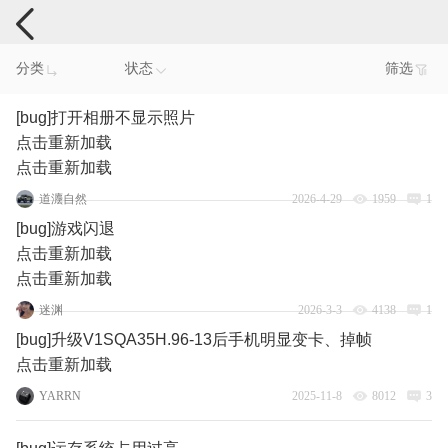
手机反馈
分类
状态
筛选
[bug]打开相册不显示照片
点击重新加载
点击重新加载
道灋自然
2026-4-29
1959
1
[bug]游戏闪退
点击重新加载
点击重新加载
迷渊
2026-3-3
4138
1
[bug]升级V1SQA35H.96-13后手机明显变卡、掉帧
点击重新加载
YARRN
2025-11-8
8012
3