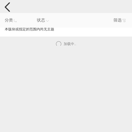
手机反馈
分类
状态
筛选
本版块或指定的范围内尚无主题
加载中..