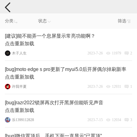
手机反馈
分类
状态
筛选
[建议]能不能弄一个息屏显示常亮功能啊？
点击重新加载
木子人生
2023-7-26
11979
2
[bug]moto edge s pro更新了myui5.0后开屏偶尔掉刷新率
点击重新加载
许我半夏
2023-7-26
12931
1
[bug]razr2022锁屏再次打开黑屏但能听见声音
点击重新加载
乐1399112828
2023-7-15
12034
3
[bug]微信置顶后，手机下面一直显示“已置顶”