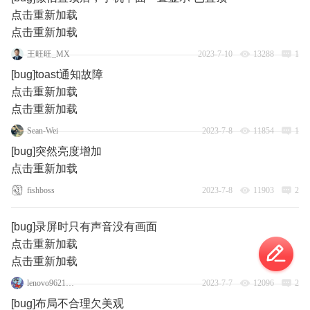
点击重新加载
点击重新加载
王旺旺_MX
2023-7-10
13288
1
[bug]toast通知故障
点击重新加载
点击重新加载
Sean-Wei
2023-7-8
11854
1
[bug]突然亮度增加
点击重新加载
fishboss
2023-7-8
11903
2
[bug]录屏时只有声音没有画面
点击重新加载
点击重新加载
lenovo96219676
2023-7-7
12096
2
[bug]布局不合理欠美观