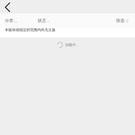
手机反馈
分类
状态
筛选
本版块或指定的范围内尚无主题
加载中..