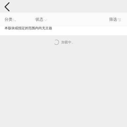
手机反馈
分类
状态
筛选
本版块或指定的范围内尚无主题
加载中..