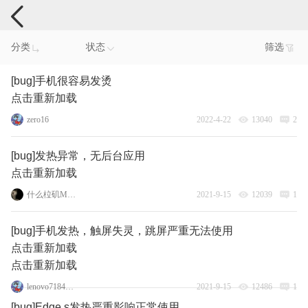
手机反馈
分类
状态
筛选
[bug]手机很容易发烫
点击重新加载
zero16
2022-4-22
13040
2
[bug]发热异常，无后台应用
点击重新加载
什么柆矶Moto
2021-9-15
12039
1
[bug]手机发热，触屏失灵，跳屏严重无法使用
点击重新加载
点击重新加载
lenovo71840060
2021-9-15
12486
1
[bug]Edge s发热严重影响正常使用