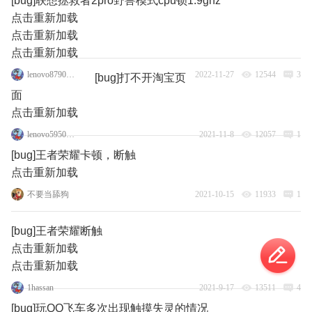
[bug]联想拯救者2pro野兽模式cpu锁1.9ghz
点击重新加载
点击重新加载
点击重新加载
lenovo87908035
2022-11-27
12544
3
[bug]打不开淘宝页
面
点击重新加载
lenovo59508615
2021-11-8
12057
1
[bug]王者荣耀卡顿，断触
点击重新加载
不要当舔狗
2021-10-15
11933
1
[bug]王者荣耀断触
点击重新加载
点击重新加载
1hassan
2021-9-17
13511
4
[bug]玩QQ飞车多次出现触摸失灵的情况