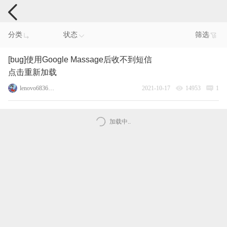
手机反馈
分类
状态
筛选
[bug]使用Google Massage后收不到短信
点击重新加载
lenovo68361835
2021-10-17
14953
1
加载中..