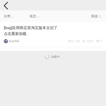
手机反馈
分类
状态
筛选
[bug]应用商店里淘宝版本太旧了
点击重新加载
Kitty945
2021-7-28
13611
1
加载中..