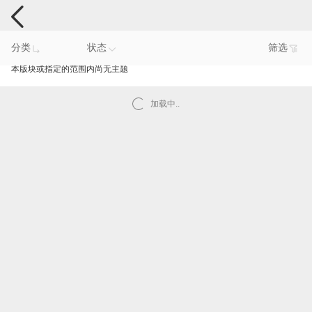
手机反馈
分类
状态
筛选
本版块或指定的范围内尚无主题
加载中..