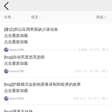
手机反馈
分类
状态
筛选
[建议]所以应用界面缺少滚动条
点击重新加载
点击重新加载
lenovo159694446
4 天前
125
5
[bug]自动亮度忽亮忽暗
点击重新加载
lenovo159087962
2026-7-18
581
1
[bug]护眼模式会影响屏幕录制和投屏的效果
点击重新加载
lenovo85640277
2026-6-15
1473
1
[bug]屏幕不好使