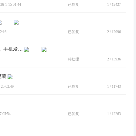
-1-15 01:44
已答复
1
/
12427
2:16
已答复
2
/
12996
[建议]更新5.0之后肉眼可见的温度提升，手机发烫 卡顿
待处理
2
/
13936
显著
5 02:49
已答复
1
/
11743
 05:54
已答复
1
/
12263