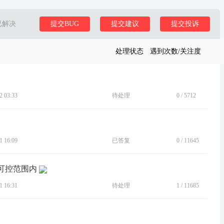
已解决
提交BUG
提交建议
提交投诉
处理状态
遇到次数/关注度
 03:33
待处理
0
/
5712
 16:09
已答复
0
/
11645
在可控范围内
 16:31
待处理
1
/
11685