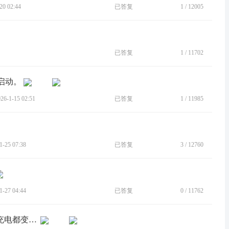
0 02:44
已答复
1
/
12005
已答复
1
/
11702
启动。
-1-15 02:51
已答复
1
/
11985
25 07:38
已答复
3
/
12760
27 04:44
已答复
0
/
11762
[BUG]g71s更新系统后系统发热严重，充电都变得很慢很慢。