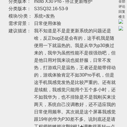
分类版本：
moto X30 Pro - 停止更新维护
全部
评论
分类版本：
S3SQ32.16-53-9
回复
模块/分类：
系统>发热
楼主
需求背景：
日常使用体验
建议描述：
我不知道是不是是更新系统的问题还是
啥，反正bug还是会有的，这手机我是随
便用一下就温热的。我是从华为p30换过
来的，我华为虽然性能不是很强劲吧，但
是他日用对我来说也挺舒服，日常不发
热，打游戏只是温热，王者还是能带得动
的，游戏体验肯定不如30Pro手机，但是
这手机我感觉发热是比较严重的。还有就
是续航，我感觉只能用个五个多小时，还
不如我华为，也不排除是不是我刚买来没
两天，系统自己没调教好，还不适应我的
日常使用频率。其次就是这个屏幕我感觉
跟19年的华为P30差不多。说到底还是请
工程师能够把这颗8根1➕调教得再好一点