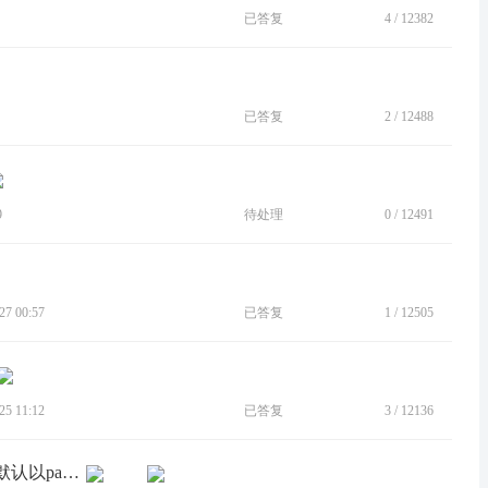
已答复
4
/
12382
已答复
2
/
12488
9
待处理
0
/
12491
7 00:57
已答复
1
/
12505
5 11:12
已答复
3
/
12136
[BUG]显示大小设置为最小后，应用会默认以pad模式打开