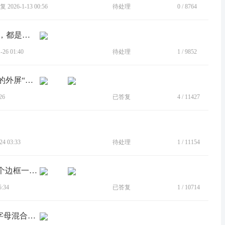
2026-1-13 00:56
待处理
0
/
8764
[建议]希望moto s50 neo有如下管理功能，都是界面的二次开发。
26 01:40
待处理
1
/
9852
[建议]建议RAZR50U增加（恢复）40U的外屏“时间+电量”显示功能
26
已答复
4
/
11427
4 03:33
待处理
1
/
11154
[BUG]自由小窗在某些情况下会存在一个边框一直显示
:34
已答复
1
/
10714
[建议]应用抽屉排序方式改为中英文首字母混合一起排序