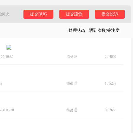
已解决
提交BUG
提交建议
提交投诉
处理状态
遇到次数/关注度
5 16:39
待处理
2
/
4002
05
待处理
1
/
5277
26 03:38
待处理
0
/
7653