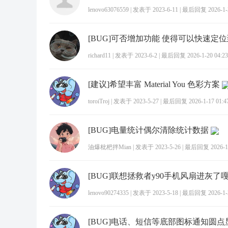
lenovo63076559
|
发表于 2023-6-11
|
最后回复 2026-1-2
richard11
|
发表于 2023-6-2
|
最后回复 2026-1-20 04:23
[建议]希望丰富 Material You 色彩方案
toroiTroj
|
发表于 2023-5-27
|
最后回复 2026-1-17 01:4
[BUG]电量统计偶尔清除统计数据
油爆枇杷拌Mian
|
发表于 2023-5-26
|
最后回复 2026-1-
[BUG]联想拯救者y90手机风扇进灰了
lenovo90274335
|
发表于 2023-5-18
|
最后回复 2026-1-2
[BUG]电话、短信等底部图标通知圆