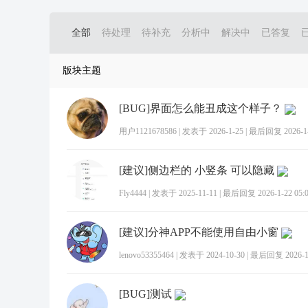
全部
待处理
待补充
分析中
解决中
已答复
版块主题
[BUG]界面怎么能丑成这个样子？
用户1121678586
|
发表于 2026-1-25
|
最后回复 2026-1-2
[建议]侧边栏的 小竖条 可以隐藏
Fly4444
|
发表于 2025-11-11
|
最后回复 2026-1-22 05:
[建议]分神APP不能使用自由小窗
lenovo53355464
|
发表于 2024-10-30
|
最后回复 2026-1-
[BUG]测试