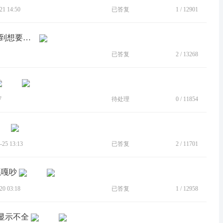
1 14:50
已答复
1
/
12901
[BUG]可否增加功能 使得可以快速定位到想要的app图标位置
已答复
2
/
13268
7
待处理
0
/
11854
25 13:13
已答复
2
/
11701
嘎嘎吵
0 03:18
已答复
1
/
12958
点显示不全