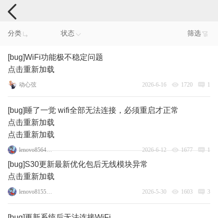
手机反馈
分类
状态
筛选
[bug]WiFi功能极不稳定问题
点击重新加载
动心弦
2026-6-16
1720
1
[bug]睡了一觉 wifi全部无法连接，必须重启才正常
点击重新加载
点击重新加载
lenovo85640277
2026-6-12
1677
1
[bug]S30更新最新优化包后无线模块异常
点击重新加载
lenovo81550114
2026-5-30
1603
3
[bug]更新系统后无法连接WiFi