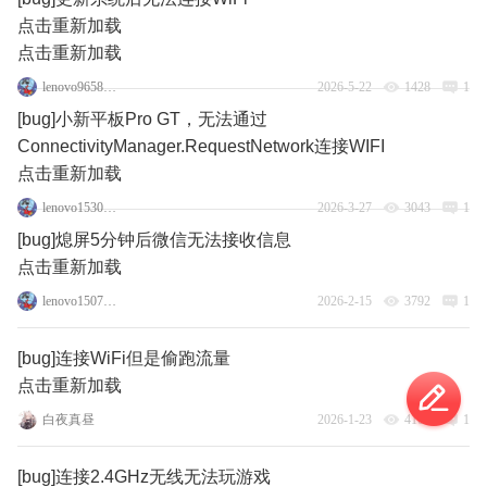
点击重新加载
点击重新加载
lenovo96580237
2026-5-22
1428
1
[bug]小新平板Pro GT，无法通过
ConnectivityManager.RequestNetwork连接WIFI
点击重新加载
lenovo153001771
2026-3-27
3043
1
[bug]熄屏5分钟后微信无法接收信息
点击重新加载
lenovo150763083
2026-2-15
3792
1
[bug]连接WiFi但是偷跑流量
点击重新加载
白夜真昼
2026-1-23
4101
1
[bug]连接2.4GHz无线无法玩游戏