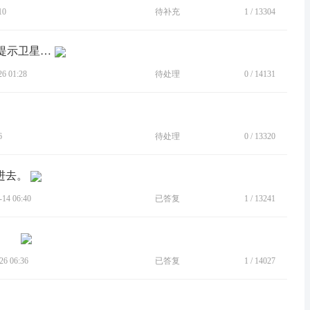
10
待补充
1
/
13304
[BUG]不论使用高德或是百度地图，均提示卫星信号弱。
 01:28
待处理
0
/
14131
6
待处理
0
/
13320
进去。
4 06:40
已答复
1
/
13241
6 06:36
已答复
1
/
14027