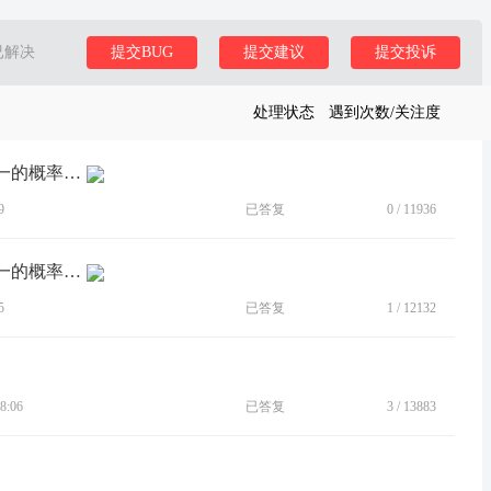
已解决
提交BUG
提交建议
提交投诉
处理状态
遇到次数/关注度
[BUG]MotoRazr2022导航方向有二分之一的概率是反方向的
9
已答复
0
/
11936
[BUG]MotoRazr2022导航方向有二分之一的概率是反方向的
5
已答复
1
/
12132
8:06
已答复
3
/
13883