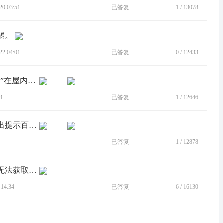
0 03:51
已答复
1
/
13078
弱。
2 04:01
已答复
0
/
12433
[BUG]微信企业联系人里面“疫情防控通”在屋内无法获取位置
3
已答复
1
/
12646
[BUG]手机打开定位设置时候，自动跳出提示百度要求定位数据
已答复
1
/
12878
[BUG]打开谷歌服务，学校的每日打卡无法获取定位
14:34
已答复
6
/
16130