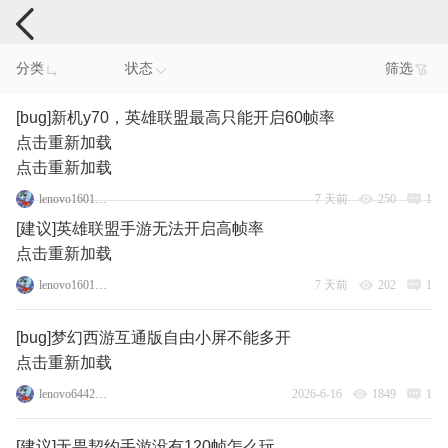
手机反馈
分类
状态
筛选
[bug]新机y70，英雄联盟最高只能开启60帧率
点击重新加载
点击重新加载
lenovo160156290
7 天前
250
1
[建议]英雄联盟手游无法开启高帧率
点击重新加载
lenovo160156290
7 天前
202
1
[bug]梦幻西游互通版自由小屏不能多开
点击重新加载
lenovo64421687
2026-6-16
1849
1
[建议]无畏契约手游没有120帧怎么玩