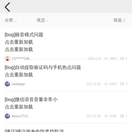
手机反馈
分类
状态
筛选
[bug]丽音模式问题
点击重新加载
点击重新加载
137****3360_8
2026-2-9
3867
1
[bug]自动提取验证码与手机热点问题
点击重新加载
caodaiqin
2025-8-20
6393
3
[bug]微信语音音量非常小
点击重新加载
lenovo75150856
2025-6-28
6240
1
[建议]建议把来电防遮挡取消