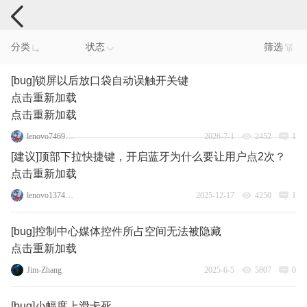
手机反馈
分类
状态
筛选
[bug]锁屏以后放口袋自动误触开关键
点击重新加载
点击重新加载
lenovo74690826
2026-7-1
2452
1
[建议]顶部下拉快捷键，开启蓝牙为什么要让用户点2次？
点击重新加载
lenovo137475098
2025-12-17
4250
1
[bug]控制中心媒体控件所占空间无法被隐藏
点击重新加载
Jim-Zhang
2025-6-5
5807
0
[bug]小幅度上滑卡死