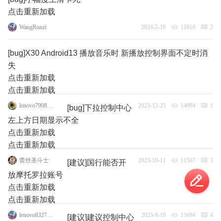
点击重新加载
WangRunzi
2024-2-19
11616
2
[bug]X30 Android13 播放音乐时 新播放控制界面不定时消
失
点击重新加载
点击重新加载
lenovo79088135
2023-12-25
14094
1
[bug]下拉控制中心
左上方日期显示不全
点击重新加载
点击重新加载
蕾丝圣斗士
2023-10-11
11567
3
[建议]国行能否开
放摩托罗拉账号
点击重新加载
点击重新加载
lenovo83273770
2023-9-19
11694
4
[建议]建议控制中心