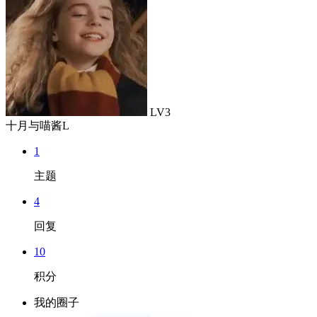
LV3
十月与喵酱L
1
主题
4
回复
10
积分
我的圈子