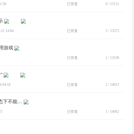
1:50
已答复
0
/
13112
示
1 14:04
已答复
5
/
13373
使用游戏
已答复
1
/
13538
”
 04:18
已答复
2
/
14912
[BUG]关闭面部解锁后，在息屏点亮状态下不能面部解锁了，但是在锁屏状态下仍然可以面部解锁
25
已答复
1
/
14062