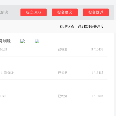
已解决
提交BUG
提交建议
提交投诉
处理状态
遇到次数/关注度
[BUG]支付宝刷脸显示：当前手机不支持刷脸，请更换手机后再...
05:03
已答复
9
/
15476
-25 06:34
已答复
1
/
13415
1:50
已答复
1
/
13603