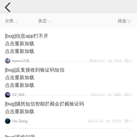
手机反馈
分类
状态
筛选
[bug]信息app打不开
点击重新加载
点击重新加载
lenovo153859108
2026-4-15
2518
1
[bug]反复接收到验证码短信
点击重新加载
点击重新加载
NZ_MX
2025-6-2
5665
1
[bug]骚扰短信智能拦截会拦截验证码
点击重新加载
Jim-Zhang
2024-3-14
12910
1