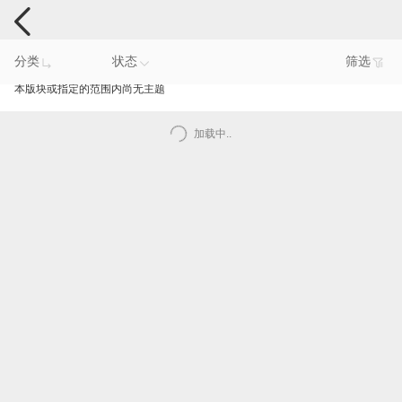
手机反馈
分类
状态
筛选
本版块或指定的范围内尚无主题
加载中..