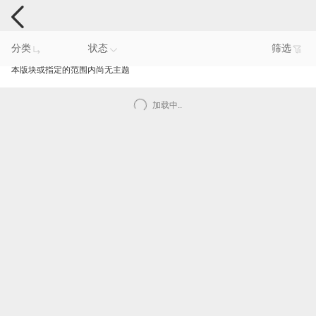
手机反馈
分类
状态
筛选
本版块或指定的范围内尚无主题
加载中..