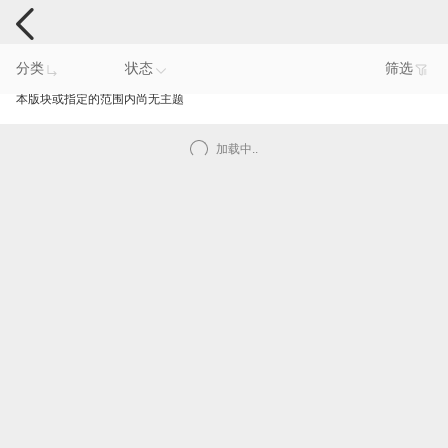
手机反馈
分类
状态
筛选
本版块或指定的范围内尚无主题
加载中..