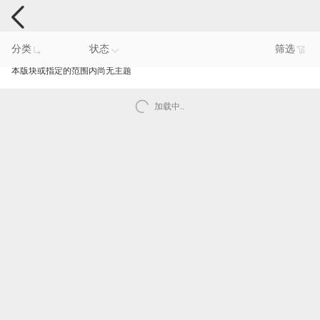
手机反馈
分类
状态
筛选
本版块或指定的范围内尚无主题
加载中..