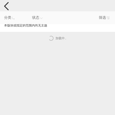
手机反馈
分类
状态
筛选
本版块或指定的范围内尚无主题
加载中..