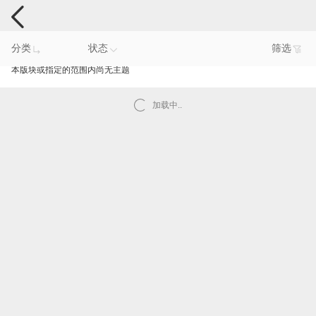
手机反馈
分类
状态
筛选
本版块或指定的范围内尚无主题
加载中..