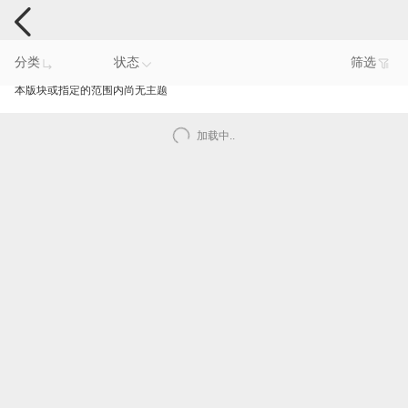
手机反馈
分类
状态
筛选
本版块或指定的范围内尚无主题
加载中..