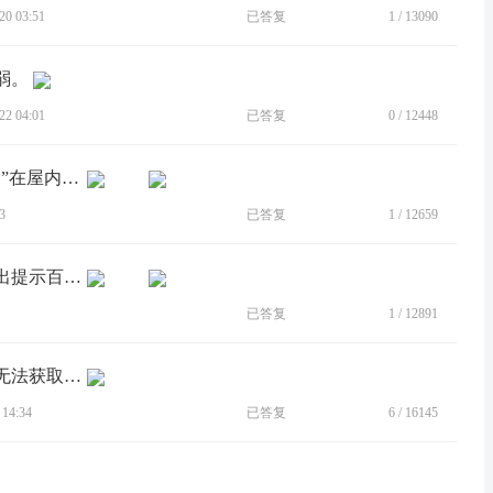
0 03:51
已答复
1
/
13090
弱。
2 04:01
已答复
0
/
12448
[BUG]微信企业联系人里面“疫情防控通”在屋内无法获取位置
3
已答复
1
/
12659
[BUG]手机打开定位设置时候，自动跳出提示百度要求定位数据
已答复
1
/
12891
[BUG]打开谷歌服务，学校的每日打卡无法获取定位
14:34
已答复
6
/
16145