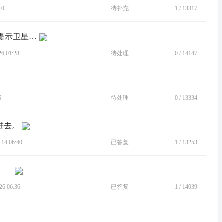
10
待补充
1
/
13317
[BUG]不论使用高德或是百度地图，均提示卫星信号弱。
 01:28
待处理
0
/
14147
6
待处理
0
/
13334
进去。
4 06:40
已答复
1
/
13253
6 06:36
已答复
1
/
14039