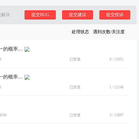
已解决
提交BUG
提交建议
提交投诉
处理状态
遇到次数/关注度
[BUG]MotoRazr2022导航方向有二分之一的概率是反方向的
9
已答复
0
/
11951
[BUG]MotoRazr2022导航方向有二分之一的概率是反方向的
5
已答复
1
/
12146
8:06
已答复
3
/
13897