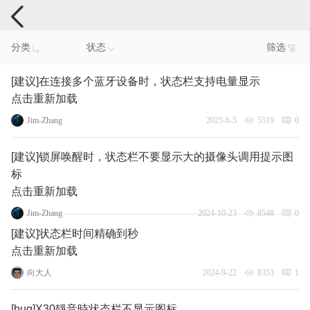
手机反馈
分类
状态
筛选
[建议]在连接多个蓝牙设备时，状态栏支持电量显示
点击重新加载
Jim-Zhang
2025-6-5
5519
0
[建议]锁屏唤醒时，状态栏不要显示大的摄像头调用提示图
标
点击重新加载
Jim-Zhang
2024-10-23
8548
0
[建议]状态栏时间精确到秒
点击重新加载
向大人
2024-9-22
8353
1
[bug]X30靜音時状态栏不显示图标