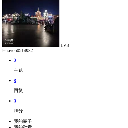
LV3
lenovo50514982
3
主题
8
回复
0
积分
我的圈子
我的勋章